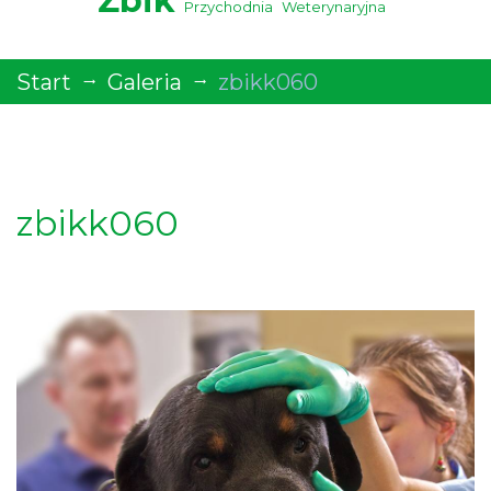
Żbik
Przychodnia
Weterynaryjna
Start
Galeria
zbikk060
zbikk060