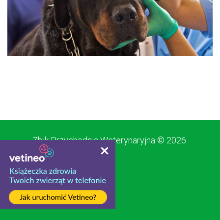
Żbik Przychodnia Weterynaryjna
©
2026.
Wersja komputerowa